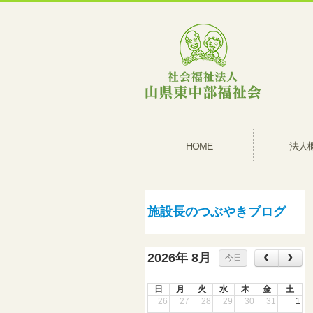
HOME
法人
施設長のつぶやきブログ
2026年 8月
今日
日
月
火
水
木
金
土
26
27
28
29
30
31
1