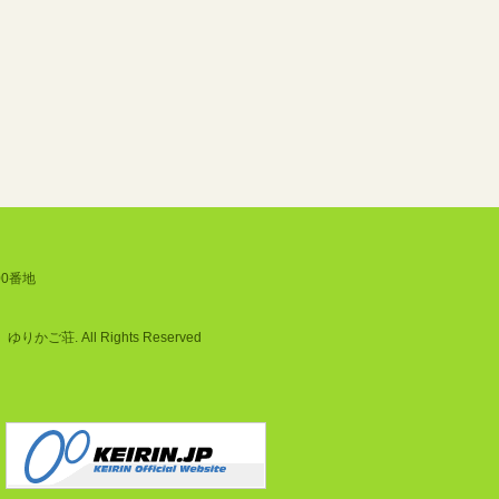
00番地
ご荘. All Rights Reserved