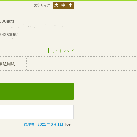
大
中
小
文字サイズ
サイトマップ
申込用紙
管理者
2021年
6月
1日
Tue