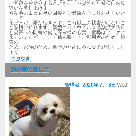
ご冥福をお祈りするとともに、被災された皆様にお見
舞いを申し上げます。
被災地の１日も早い回復とご健康を心よりお祈りいた
します。
まだまだ、雨が続きます、これ以上の被害が出ないこ
とを切に祈ります。新型コロナウイルス感染拡大防止
と災害への防御や備え等皆様の心労・疲弊はピークに
来ていますが、ここで踏ん張ってご利用者のため、施
設の
ため、家族のため、自分のためにみんなで頑張りまし
ょう。
つぶやき
我が家の癒し犬
管理者
2020年
7月
8日
Wed