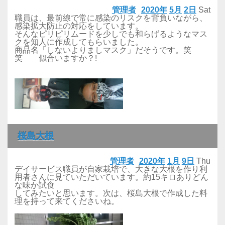
管理者
2020年
5月
2日
Sat
職員は、最前線で常に感染のリスクを背負いながら、
感染拡大防止の対応をしています。
そんなピリピリムードを少しでも和らげるようなマス
クを知人に作成してもらいました。
商品名「しないよりましマスク」だそうです。笑
笑 似合いますか？!
桜島大根
管理者
2020年
1月
9日
Thu
デイサービス職員が自家栽培で、大きな大根を作り利
用者さんに見ていただいています。約15キロありどん
な味か試食
してみたいと思います。次は、桜島大根で作成した料
理を持って来てくださいね。