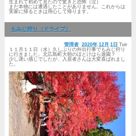
生まれて初めて見たので驚きと恐怖（泣）
まだ本物には遭遇したことがありません。これからは
実家に帰るときは用心して帰ります。
もみじ狩り（ドライブ）
管理者
2020年
12月
1日
Tue
１１月１１日（水）久しぶりの外出行事でもみじ狩り
に行きました。北広島町大朝のほとけはら遊園？
少し遅い感じでしたが、入居者さんは大変喜ばれまし
た。