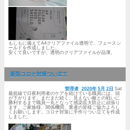
もしもに備えてA4クリアファイル透明で、フェースシ
ールドを作成しました。
安くて良いですが、透明のクリアファイルが品薄。
新型コロナ対策つい立て
管理者
2020年
5月
2日
Sat
最前線で日夜利用者のケアを続けている職員には、頭
が下がります。まだまだ続く、見えない敵との戦いに
勝利するまで職員一丸となって感染拡大防止に頑張り
ます。ご家族様、関係機関、業者の皆様ご協力よろし
くお願いします。コロナ対策に手作りつい立てを作成
しました。