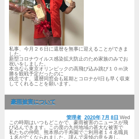
私事、今月２６日に還暦を無事に迎えることができま
した。
新型コロナウイルス感染拡大防止のため家族のみでお
祝いをしました。
本当なら東京オリンピックの高飛び込み跳び１０ｍ決
勝を観戦予定だったのに
残念です。還暦同窓会も延期とコロナがⅠ日も早く収束
してくれることを願います。
豪雨被害について
管理者
2020年
7月
8日
Wed
この時期はいつもどこかで、豪雨被害のニュースが飛
び込んできます。この度の九州地域の甚大な被害で
私たちの仲間、熊本県の千寿園でご利用者１４名職員
１名が亡くなられました。謹んで哀悼の意を表し、