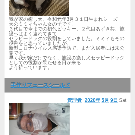
我が家の癒し犬、令和元年3月３１日生まれシーズー
犬のミミィちゃん女の子です。
３代目で今までの初代ビッキー、２代目あずき共、施
設へはよく連れてきて
セラピードックの役割をしていました。ミミィもその
役割をと思っていましたが、
新型コロナウイルス感染予防で、まだ入居者には未公
開です。
早く我が家だけでなく、施設の癒し犬セラピードック
としての役割が果たせる日が来る
よう祈っています。
手作りフェースシールド
管理者
2020年
5月
9日
Sat