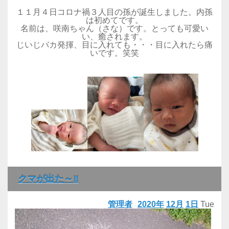
１１月４日コロナ禍３人目の孫が誕生しました。内孫
は初めてです。
名前は、咲南ちゃん（さな）です。とっても可愛い
い、癒されます。
じいじバカ発揮、目に入れても・・・目に入れたら痛
いです。笑笑
クマが出た～‼
管理者
2020年
12月
1日
Tue