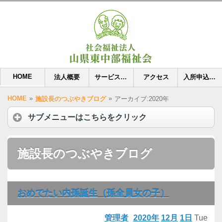
HOME
法人概要
サービス内容
アクセス
入所申込用紙
HOME
»
»
施設長のつぶやきブログ
アーカイブ:2020年
サブメニューはこちらをクリック
施設長のつぶやきブログ
おめでたい内孫誕生（孫全員女の子）
管理者
2020年
12月
1日
Tue