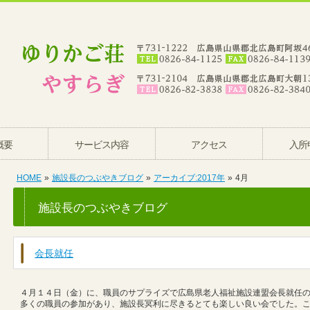
概要
サービス内容
アクセス
入所
HOME
»
施設長のつぶやきブログ
»
アーカイブ:2017年
»
4月
施設長のつぶやきブログ
会長就任
４月１４日（金）に、職員のサプライズで広島県老人福祉施設連盟会長就任
多くの職員の参加があり、施設長冥利に尽きるとても楽しい良い会でした。