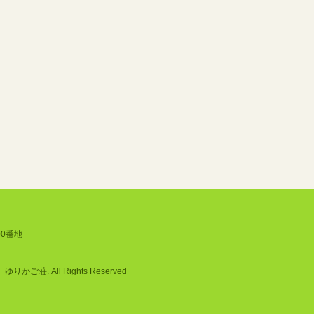
00番地
ご荘. All Rights Reserved