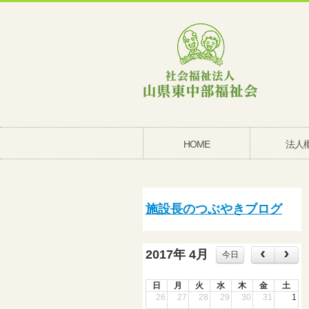
HOME
法人
施設長のつぶやきブログ
2017年 4月
今日
日
月
火
水
木
金
土
26
27
28
29
30
31
1