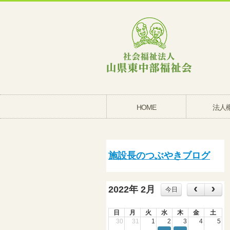
HOME
法人
施設長のつぶやきブログ
2022年 2月
今日
日
月
火
水
木
金
土
30
31
1
2
3
4
5