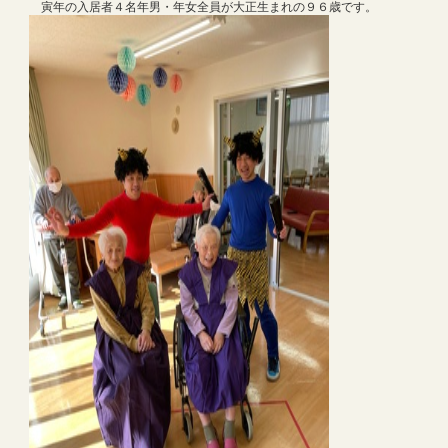
寅年の入居者４名年男・年女全員が大正生まれの９６歳です。