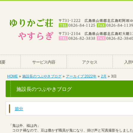
概要
サービス内容
アクセス
入所
HOME
»
施設長のつぶやきブログ
»
アーカイブ:2022年
»
2月
»
3日
施設長のつぶやきブログ
節分
「鬼は外、福は内」
コロナ禍なので、豆は撒かず職員が鬼になり、掛け声と写真撮影をしまし