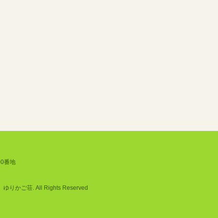
00番地
ご荘. All Rights Reserved